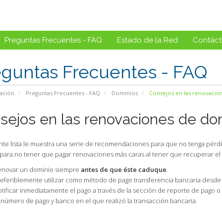
Preguntas Frecuentes - FAQ
Estado de la Red
Contác
eguntas Frecuentes - FAQ
ación
Preguntas Frecuentes - FAQ
Dominios
Consejos en las renovacio
sejos en las renovaciones de do
ente lista le muestra una serie de recomendaciones para que no tenga pér
para no tener que pagar renovaciones más caras al tener que recuperar el 
enovar un dominio siempre
antes de que éste caduque
.
eferiblemente utilizar como método de pago transferencia bancaria desde 
tificar inmediatamente el pago a través de la sección de reporte de pago o
 número de pago y banco en el que realizó la transacción bancaria.