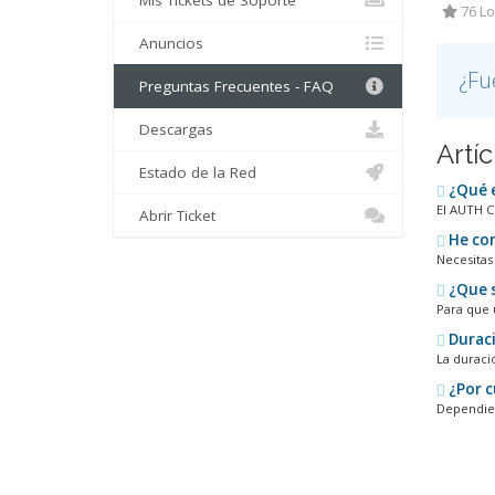
Mis Tickets de Soporte
76 Lo
Anuncios
¿Fu
Preguntas Frecuentes - FAQ
Descargas
Artí
Estado de la Red
¿Qué e
El AUTH C
Abrir Ticket
He con
Necesitas
¿Que s
Para que 
Duraci
La duraci
¿Por c
Dependien