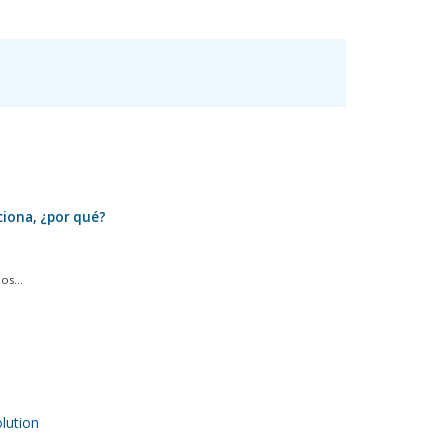
iona, ¿por qué?
s...
ution