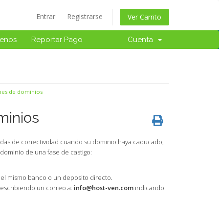
Entrar
Registrarse
Ver Carrito
tenos
Reportar Pago
Cuenta
nes de dominios
minios
didas de conectividad cuando su dominio haya caducado,
dominio de una fase de castigo:
el mismo banco o un deposito directo.
 escribiendo un correo a:
info@host-ven.com
indicando