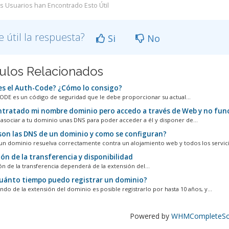
s Usuarios han Encontrado Esto Útil
e útil la respuesta?
Si
No
culos Relacionados
s el Auth-Code? ¿Cómo lo consigo?
ODE es un código de seguridad que le debe proporcionar su actual...
tratado mi nombre dominio pero accedo a través de Web y no func
 asociar a tu dominio unas DNS para poder acceder a él y disponer de...
on las DNS de un dominio y como se configuran?
un dominio resuelva correctamente contra un alojamiento web y todos los servicio
ón de la transferencia y disponibilidad
ón de la transferencia dependerá de la extensión del...
uánto tiempo puedo registrar un dominio?
do de la extensión del dominio es posible registrarlo por hasta 10 años, y...
Powered by
WHMCompleteSol