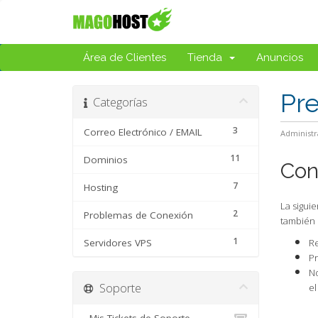
Área de Clientes
Tienda
Anuncios
Pr
Categorías
3
Correo Electrónico / EMAIL
Administr
11
Dominios
Con
7
Hosting
La sigui
2
Problemas de Conexión
también 
1
Servidores VPS
R
Pr
No
Soporte
el