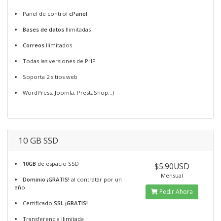
Panel de control
cPanel
Bases de datos
Ilimitadas
Correos
Ilimitados
Todas las versiones de PHP
Soporta 2 sitios web
WordPress, Joomla, PrestaShop...)
10 GB SSD
10GB
de espacio SSD
$5.90USD
Mensual
Dominio ¡GRATIS!
al contratar por un
año
Pedir Ahora
Certificado
SSL ¡GRATIS!
Transferencia Ilimitada