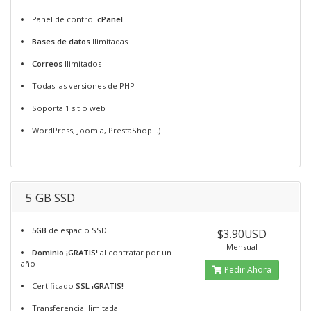
Panel de control
cPanel
Bases de datos
Ilimitadas
Correos
Ilimitados
Todas las versiones de PHP
Soporta 1 sitio web
WordPress, Joomla, PrestaShop...)
5 GB SSD
5GB
de espacio SSD
$3.90USD
Mensual
Dominio ¡GRATIS!
al contratar por un
año
Pedir Ahora
Certificado
SSL ¡GRATIS!
Transferencia Ilimitada