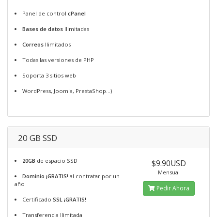
Panel de control
cPanel
Bases de datos
Ilimitadas
Correos
Ilimitados
Todas las versiones de PHP
Soporta 3 sitios web
WordPress, Joomla, PrestaShop...)
20 GB SSD
20GB
de espacio SSD
$9.90USD
Mensual
Dominio ¡GRATIS!
al contratar por un
año
Pedir Ahora
Certificado
SSL ¡GRATIS!
Transferencia Ilimitada