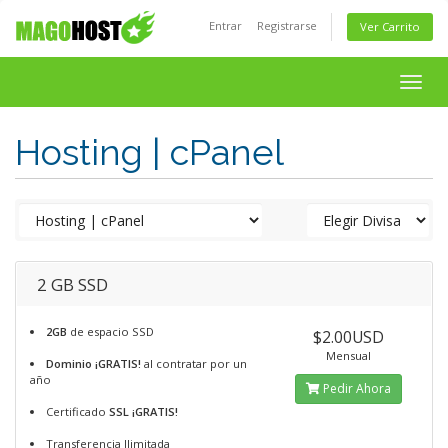
Entrar
Registrarse
Ver Carrito
Togg
navig
Hosting | cPanel
2 GB SSD
2GB
de espacio SSD
$2.00USD
Mensual
Dominio ¡GRATIS!
al contratar por un
año
Pedir Ahora
Certificado
SSL ¡GRATIS!
Transferencia Ilimitada