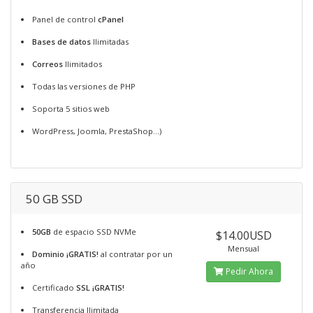
Panel de control
cPanel
Bases de datos
Ilimitadas
Correos
Ilimitados
Todas las versiones de PHP
Soporta 5 sitios web
WordPress, Joomla, PrestaShop...)
50 GB SSD
50GB
de espacio SSD NVMe
$14.00USD
Mensual
Dominio ¡GRATIS!
al contratar por un
año
Pedir Ahora
Certificado
SSL ¡GRATIS!
Transferencia Ilimitada