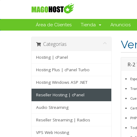
Área de Clientes
Tienda
Anuncios
Ven
Categorías
Hosting | cPanel
R-2
Hosting Plus | cPanel Turbo
Esp
Hosting Windows ASP .NET
Tran
Reseller Hosting | cPanel
Cue
Audio Streaming
Cert
PHP
Reseller Streaming | Radios
Tod
VPS Web Hosting