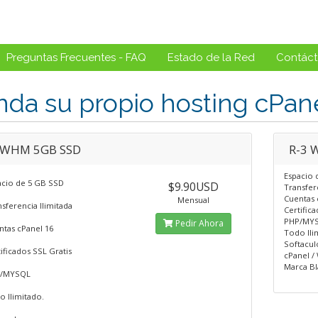
Preguntas Frecuentes - FAQ
Estado de la Red
Contác
da su propio hosting cPan
 WHM 5GB SSD
R-3 
Espacio
acio de 5 GB SSD
$9.90USD
Transfe
Cuentas 
Mensual
sferencia Ilimitada
Certific
PHP/MY
Pedir Ahora
ntas cPanel 16
Todo Ili
Softacul
ificados SSL Gratis
cPanel 
Marca B
/MYSQL
o Ilimitado.