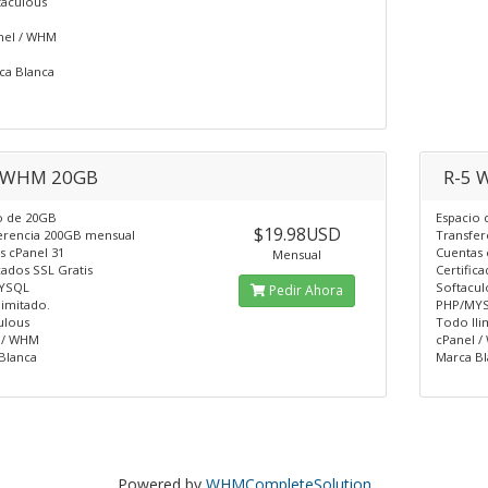
taculous
nel / WHM
ca Blanca
 WHM 20GB
R-5 
o de 20GB
Espacio
$19.98USD
erencia 200GB mensual
Transfe
s cPanel 31
Cuentas 
Mensual
cados SSL Gratis
Certific
YSQL
Softacul
Pedir Ahora
limitado.
PHP/MY
ulous
Todo Ili
 / WHM
cPanel 
Blanca
Marca B
Powered by
WHMCompleteSolution