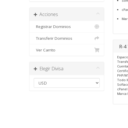
Sof
cPa
Acciones
Mar
Registrar Dominios
Transferir Dominios
R-4
Ver Carrito
Espaci
Transf
Cuenta
Elegir Divisa
Certifi
PHP/M
Todo I
Softac
cPanel
Marca 