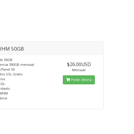
WHM 50GB
 de 50GB
$26.00USD
rencia 300GB mensual
cPanel 50
Mensual
ados SSL Gratis
ous
Pedir Ahora
SQL
mitado.
/ WHM
lanca