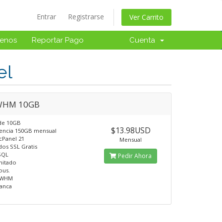
Entrar
Registrarse
Ver Carrito
tenos
Reportar Pago
Cuenta
el
WHM 10GB
 de 10GB
$13.98USD
rencia 150GB mensual
cPanel 21
Mensual
ados SSL Gratis
SQL
Pedir Ahora
mitado
ous.
/ WHM
lanca