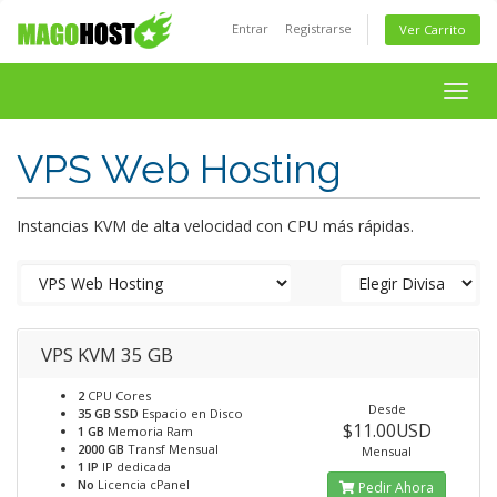
Entrar
Registrarse
Ver Carrito
Togg
navig
VPS Web Hosting
Instancias KVM de alta velocidad con CPU más rápidas.
VPS KVM 35 GB
2
CPU Cores
Desde
35 GB SSD
Espacio en Disco
$11.00USD
1 GB
Memoria Ram
2000 GB
Transf Mensual
Mensual
1 IP
IP dedicada
No
Licencia cPanel
Pedir Ahora