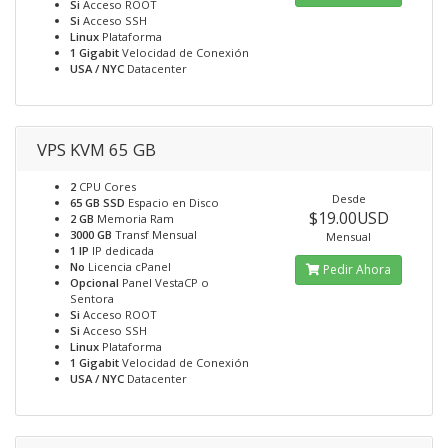
Si
Acceso ROOT
Si
Acceso SSH
Linux
Plataforma
1 Gigabit
Velocidad de Conexión
USA / NYC
Datacenter
VPS KVM 65 GB
2
CPU Cores
Desde
65 GB SSD
Espacio en Disco
$19.00USD
2 GB
Memoria Ram
3000 GB
Transf Mensual
Mensual
1 IP
IP dedicada
No
Licencia cPanel
Pedir Ahora
Opcional
Panel VestaCP o
Sentora
Si
Acceso ROOT
Si
Acceso SSH
Linux
Plataforma
1 Gigabit
Velocidad de Conexión
USA / NYC
Datacenter