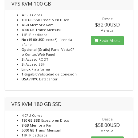
VPS KVM 100 GB
4
CPU Cores
Desde
100 GB SSD
Espacio en Disco
$32.00USD
4 GB
Memoria Ram
4000 GB
Transf Mensual
Mensual
1 IP
IP dedicada
No (15.00 USD extra*)
Licencia
Pedir Ahora
cPanel
Opcional (Gratis)
Panel VestaCP
o Centos Web Panel
Si
Acceso ROOT
Si
Acceso SSH
Linux
Plataforma
1 Gigabit
Velocidad de Conexión
USA / NYC
Datacenter
VPS KVM 180 GB SSD
4
CPU Cores
Desde
180 GB SSD
Espacio en Disco
$58.00USD
8 GB
Memoria Ram
5000 GB
Transf Mensual
Mensual
1 IP
IP dedicada