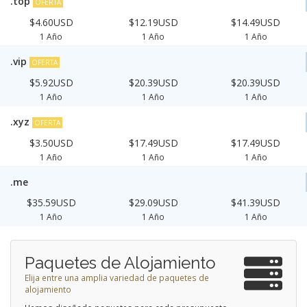
.top
OFERTA
$4.60USD
$12.19USD
$14.49USD
1 Año
1 Año
1 Año
.vip
OFERTA
$5.92USD
$20.39USD
$20.39USD
1 Año
1 Año
1 Año
.xyz
OFERTA
$3.50USD
$17.49USD
$17.49USD
1 Año
1 Año
1 Año
.me
$35.59USD
$29.09USD
$41.39USD
1 Año
1 Año
1 Año
Paquetes de Alojamiento
Elija entre una amplia variedad de paquetes de
alojamiento