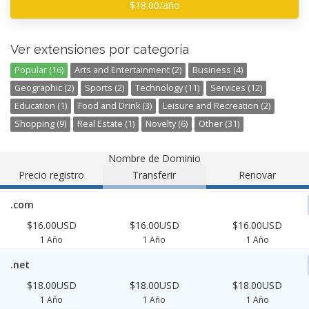
$18.00/año
Ver extensiones por categoría
Popular (16)
Arts and Entertainment (2)
Business (4)
Geographic (2)
Sports (2)
Technology (11)
Services (12)
Education (1)
Food and Drink (3)
Leisure and Recreation (2)
Shopping (9)
Real Estate (1)
Novelty (6)
Other (31)
Nombre de Dominio
Precio registro
Transferir
Renovar
.com
$16.00USD
$16.00USD
$16.00USD
1 Año
1 Año
1 Año
.net
$18.00USD
$18.00USD
$18.00USD
1 Año
1 Año
1 Año