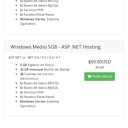
Si
Bases de Datos MSSQL
Si
Bases de datos MySQL
Si
Servicio PHP
Si
Paralles Plesk Panel
Windows Server
Sistema
Operativo
Windows Medio 5GB - ASP .NET Hosting
ASP.NET or .NET 4.0 / 4.5 / 4.6 / 4.7
$69.00USD
5 GB
Espacio en Disco
Anual
25 GB mensual
Ancho de Banda
45
Cuentas de correo
Pedir Ahora
electrónico
Si
Bases de Datos MSSQL
Si
Bases de datos MySQL
Si
Servicio PHP
Si
Paralles Plesk Panel
Windows Server
Sistema
Operativo