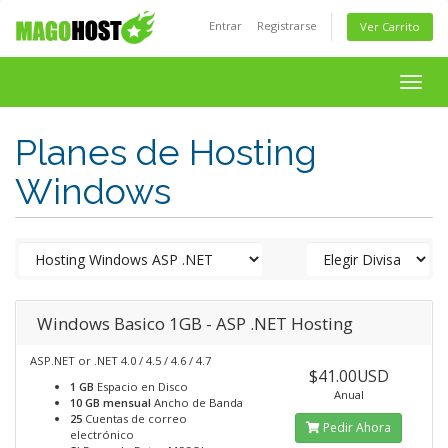
Entrar
Registrarse
Ver Carrito
Togg
navig
Planes de Hosting
Windows
Windows Basico 1GB - ASP .NET Hosting
ASP.NET or .NET 4.0 / 4.5 / 4.6 / 4.7
$41.00USD
1 GB
Espacio en Disco
Anual
10 GB mensual
Ancho de Banda
25
Cuentas de correo
Pedir Ahora
electrónico