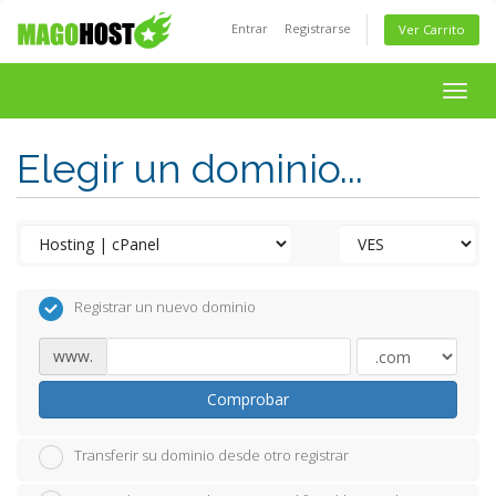
Entrar
Registrarse
Ver Carrito
Togg
navig
Elegir un dominio...
Registrar un nuevo dominio
www.
Comprobar
Transferir su dominio desde otro registrar