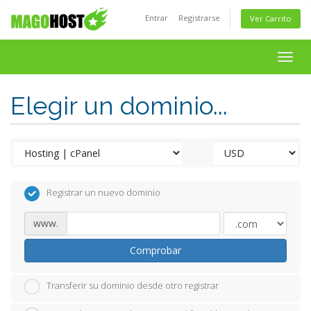
Entrar
Registrarse
Ver Carrito
Togg
navig
Elegir un dominio...
Registrar un nuevo dominio
www.
Comprobar
Transferir su dominio desde otro registrar