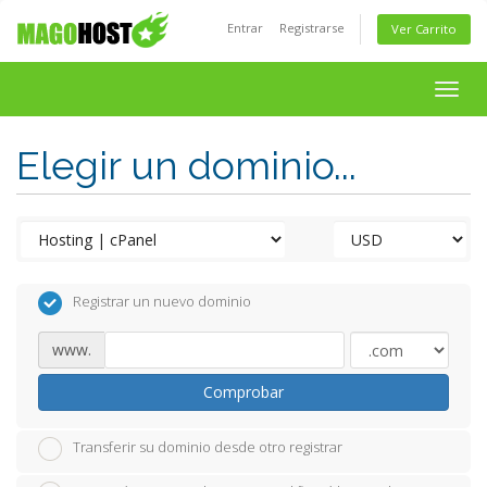
Entrar
Registrarse
Ver Carrito
Togg
navig
Elegir un dominio...
Registrar un nuevo dominio
www.
Comprobar
Transferir su dominio desde otro registrar